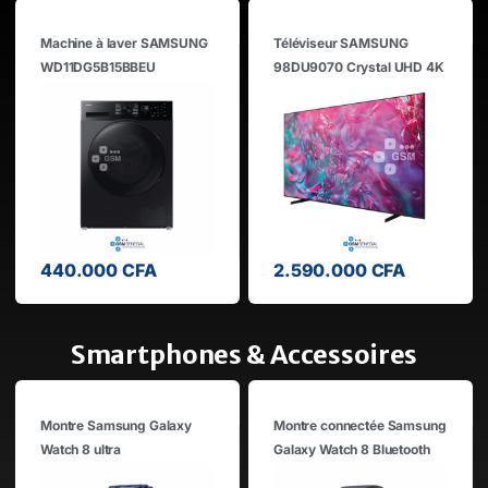
Téléviseur SAMSUNG
Écran Interactif Tactile
98DU9070 Crystal UHD 4K
SAMSUNG
98 pouces
LH55WMBWBGCXEN Flip
Pro 55″ 4K UHD
2.590.000
CFA
990.000
CFA
Smartphones & Accessoires
Montre connectée Samsung
Téléphone SAMSUNG
Galaxy Watch 8 Bluetooth
GALAXY S25 ULTRA avec
40mm
galaxy IA intégrée