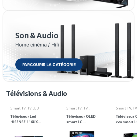
Son & Audio
Home cinéma / Hifi
PARCOURIR LA CATÉGORIE
Télévisions & Audio
Smart TV
,
TV LED
Smart TV
,
TV
Smart TV
,
TV
OLED
Téléviseur Led
Téléviseur OLED
Téléviseur
HISENSE 116UX
smart LG
evo smart 
ULED 116 pouces
OLED65WXPVA
OLED65C36
65 pouces 4K
pouces 4K