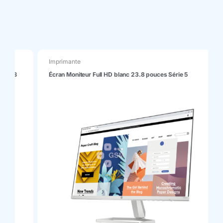
longue distance
Super
silencieux
Texture
Métallique 3D
Large lame de
guidage
Moteur T1
Imprimante
Écran Moniteur Full HD blanc 23.8 pouces Série 5