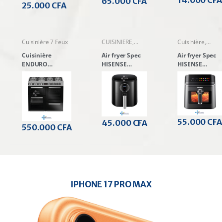
65.000
CFA
25.000
CFA
Cuisinière 7 Feux
CUISINIERE
,
Cuisinière
,
Friteuse
Friteuse
Cuisinière
Air fryer Spec
Air fryer Spec
ENDURO
HISENSE
HISENSE
PCK100X60X
H06AFGY1S1
H06AFBS2S3
avec affichage
5,2 Litres
avec fenêtre
Multifours 7
6,7 Litres
Feux 100/90cm
55.000
CFA
45.000
CFA
550.000
CFA
IPHONE 17 PRO MAX