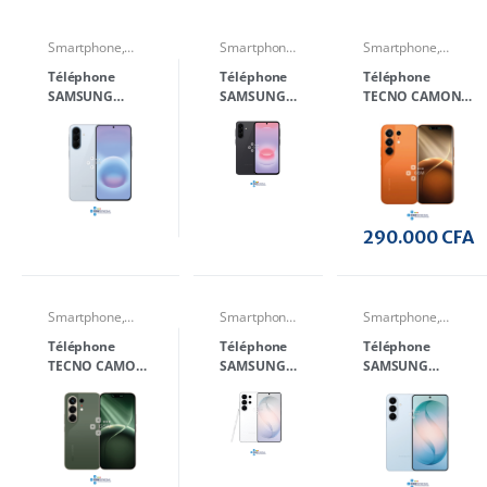
Smartphone
,
Smartphone
,
Smartphone
,
Téléphone
Téléphone
Téléphone
Téléphone
Téléphone
Téléphone
SAMSUNG
SAMSUNG
TECNO CAMON
Galaxy A57 Ram
Galaxy A37
50 Ultra Ram
8 Go 128 Go
Ram 6 Go
12Go Mémoire
128 Go
512 Ecran 6.78
pouces
290.000
CFA
Smartphone
,
Smartphone
,
Smartphone
,
Téléphone
Téléphone
Téléphone
Téléphone
Téléphone
Téléphone
TECNO CAMON
SAMSUNG
SAMSUNG
50 Ram 8 Go
Galaxy S26
Galaxy S26 Plus
Mémoire 256
Ultra Ram
Ram 12 Go Rom
Ecran 6.78
16 Go Rom
512 Go 6.7
pouces
1 To 6.9
Pouces
Pouces