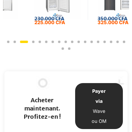
230.000
CFA
350.000
CFA
225.000
CFA
325.000
CFA
Payer
Acheter
via
maintenant.
Wave
Profitez-en !
ou OM