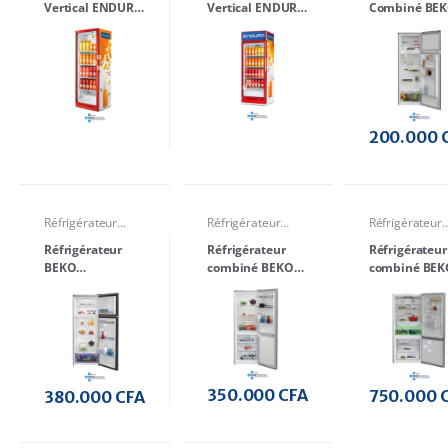
Vertical ENDURO
Vertical ENDURO
Combiné BE
Combiné
BC390LG Porte
SC350LB Porte
DSE30000S 3
vitrée 390 Litres
vitrée 350 Litres
Litres 2 porte
200.000
Réfrigérateur
Réfrigérateur
Réfrigérateur
Combiné
Combiné
Combiné
Réfrigérateur
Réfrigérateur
Réfrigérateur
BEKO
combiné BEKO
combiné BEKO
RDNE510M20XBR
B3RCHE440HS 3
RCNE730E4S
510 Litres 2
tiroirs A++ 440
inverter 3 tiro
portes
Litres
nofrost 730 Li
350.000
CFA
750.000
380.000
CFA