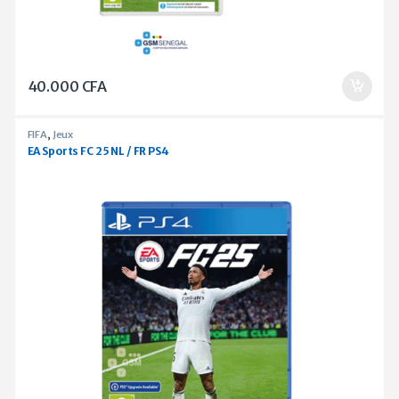
40.000
CFA
FIFA
,
Jeux
EA Sports FC 25 NL / FR PS4