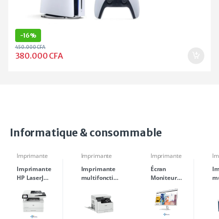
-
16%
450.000
CFA
380.000
CFA
Informatique & consommable
Imprimante
Imprimante
Imprimante
Im
Imprimante
Imprimante
Écran
I
HP LaserJet
multifonction
Moniteur
mu
Pro MFP
monochrome
Full HD
HP
4103fdw
CANON IR
blanc 23.8
La
2425 A3
pouces
M
Série 5