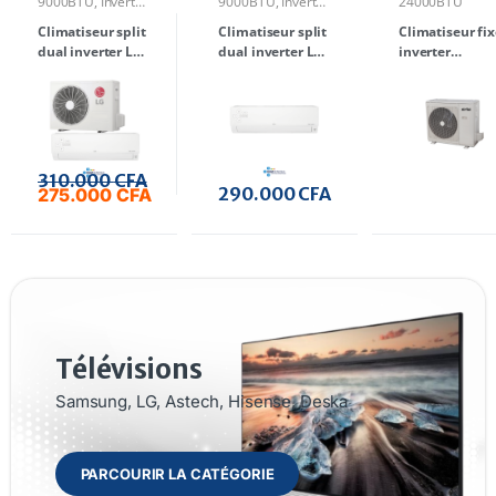
9000BTU
,
Inverter
9000BTU
,
Inverter
24000BTU
& Dual Inverter
& Dual Inverter
Climatiseur split
Climatiseur split
Climatiseur fix
dual inverter LG
dual inverter LG
inverter
S4-Q12JAQAL 1.5
S4-Q09WAQAL 1
24000BTU 3 cv
CV
CV
310.000
CFA
290.000
CFA
275.000
CFA
Télévisions
Samsung, LG, Astech, Hisense, Deska
PARCOURIR LA CATÉGORIE