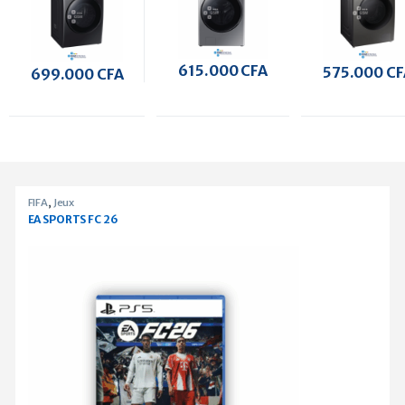
chargement
frontal 17Kg /
frontal 12Kg /
frontal 21Kg /
10Kg séchage
8Kg séchage
12Kg séchage
noir
inverter Inox
noir
615.000
CFA
575.000
CF
699.000
CFA
Products Grid
FIFA
,
Jeux
EA SPORTS FC 26