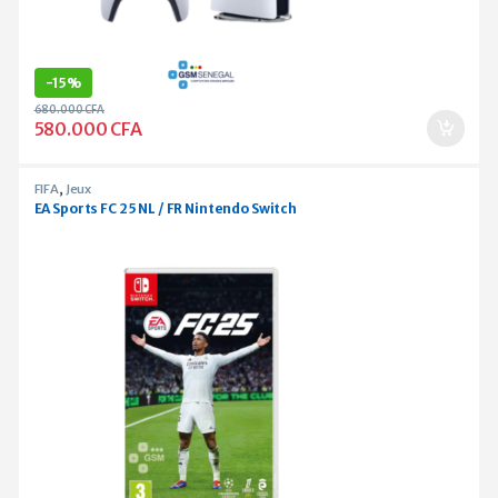
-
15%
680.000
CFA
580.000
CFA
FIFA
,
Jeux
EA Sports FC 25 NL / FR Nintendo Switch