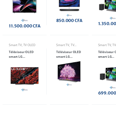
850.000
CFA
1.350.0
11.500.000
CFA
Smart TV
,
TV OLED
Smart TV
,
TV
Smart TV
,
TV
OLED
Téléviseur OLED
Téléviseur OLED
Téléviseur
smart LG
smart LG
smart LG
OLED65C9PVA 65
OLED65C1PVB
OLED55C36
pouces 4K
65 pouces 8K
pouces 4K
699.00