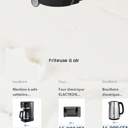
Friteuse à air
bouilloire
Four
bouilloire
encastrable
Machine à cafe
Four électrique
Bouilloire
cafetiére
ELACTRON
électrique
ELACTRON MA-
35400-MG 35
ELACTRON MK-
D1501w 1.5 litres
litres
17s30A2 Inox
1.7 litres
14.000
CFA