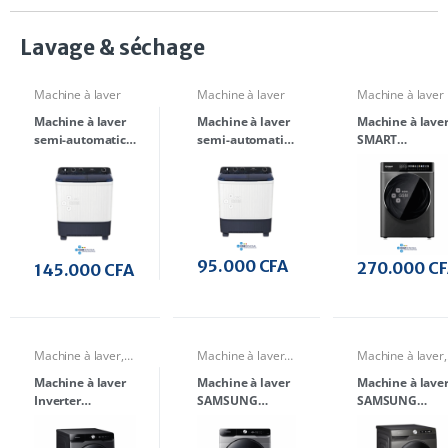
Lavage & séchage
Machine à laver
Machine à laver
Machine à laver
Machine à laver
Machine à laver
Machine à lave
semi-automatic
semi-automatic
SMART
HAIER HTW100-
HAIER HTW70-
TECHNOLOGY
M1217 Double
M1217 Double
STML10M
Cuve 10 kg
Cuve 7kg
chargement
frontal 10 Kg Gr
A+
95.000
CFA
270.000
CF
145.000
CFA
Machine à laver
,
Machine à laver
,
Machine à laver
,
SAMSUNG
,
Sèche
Sèche Linge
Sèche Linge
Machine à laver
Machine à laver
Machine à lave
Linge
Inverter
SAMSUNG
SAMSUNG
SAMSUNG
WD17T6300GP/
WD12T504DBN
WD21T6300GV
SP chargement
chargement