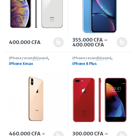
355.000
CFA
–
400.000
CFA
Plage de prix
400.000
CFA
Ce produit a plusieurs variations. Les options peuvent être 
Ce produit a plusieurs variati
iPhone reconditionné
,
iPhone reconditionné
,
Smartphone
,
Téléphone
Smartphone
,
Téléphone
iPhone Xmax
iPhone 8 Plus
460.000
CFA
–
300.000
CFA
–