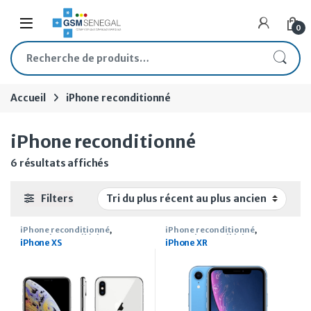
Skip to navigation
Skip to content
Open
0
Recherche pour :
Accueil
iPhone reconditionné
iPhone reconditionné
Trié du plus récent au plus ancien
6 résultats affichés
Filters
iPhone reconditionné
,
iPhone reconditionné
,
Smartphone
,
Téléphone
Smartphone
,
Téléphone
iPhone XS
iPhone XR