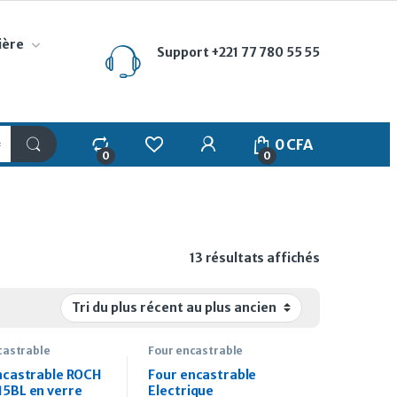
ière
Support
+221 77 780 55 55
My Account
0
CFA
0
0
Trié du plus
13 résultats affichés
castrable
Four encastrable
ncastrable ROCH
Four encastrable
5BL en verre
Electrique