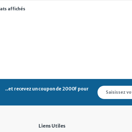
Trié du plus récent au plus ancien
tats affichés
...et recevez un
coupon de 2000F pour
Liens Utiles