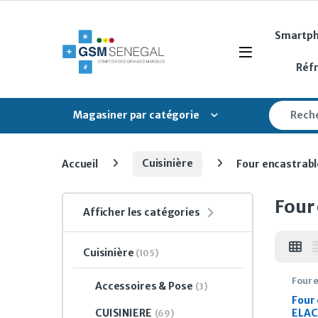
Skip to navigation
Skip to content
Smartp
Open
Réf
Search fo
Magasiner par catégorie
Accueil
Cuisinière
Four encastrabl
Four
Afficher les catégories
Cuisinière
(105)
Four 
Accessoires & Pose
(3)
Four 
CUISINIERE
ELA
(69)