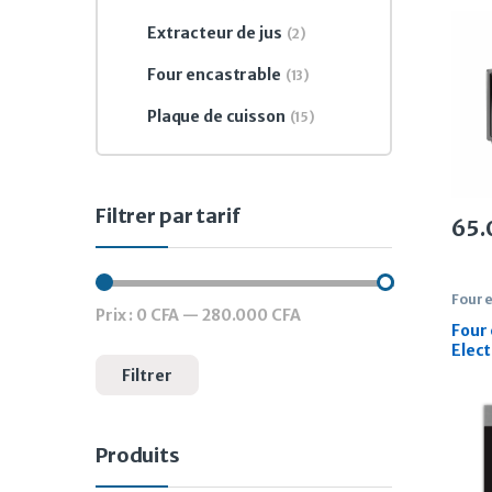
35 li
Extracteur de jus
(2)
Four encastrable
(13)
Plaque de cuisson
(15)
Filtrer par tarif
65
Four 
Prix :
0 CFA
—
280.000 CFA
Prix min
Prix max
Four
Elec
MFA6
Filtrer
Produits