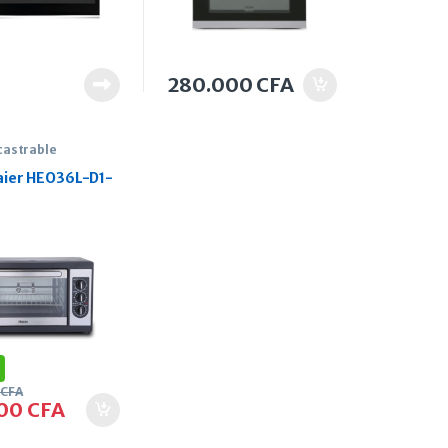
280.000
CFA
castrable
aier HEO36L-D1-
0
CFA
000
CFA