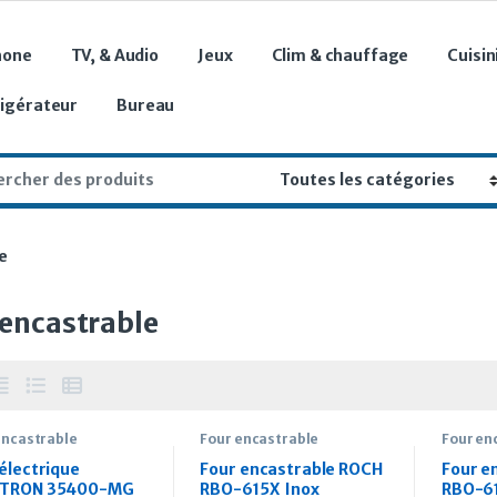
hone
TV, & Audio
Jeux
Clim & chauffage
Cuisin
rigérateur
Bureau
r:
e
 encastrable
encastrable
Four encastrable
Four en
électrique
Four encastrable ROCH
Four e
CTRON 35400-MG
RBO-615X Inox
RBO-61