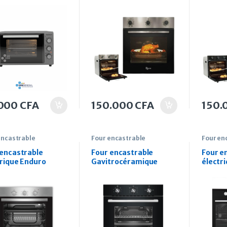
tres
refroidisseur turbo
refroi
.000
CFA
150.000
CFA
150.
encastrable
Four encastrable
Four en
 encastrable
Four encastrable
Four e
trique Enduro
Gavitrocéramique
électr
15X 90cm
Enduro OBG2BL 60cm
vitroc
LT951