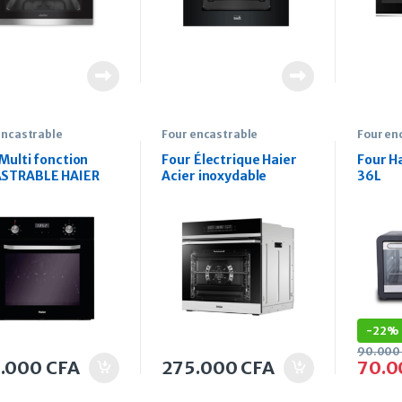
encastrable
Four encastrable
Four en
Multi fonction
Four Électrique Haier
Four H
STRABLE HAIER
Acier inoxydable
36L
7600B 76 Litres
-
22%
90.00
0.000
CFA
275.000
CFA
70.