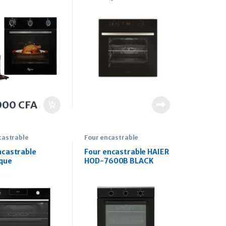
disseur turbo
vitrocéramique Enduro
MFA627BL 60cm
000
CFA
castrable
Four encastrable
ncastrable
Four encastrable HAIER
ique
HOD-7600B BLACK
éramique Enduro
7EG 90cm