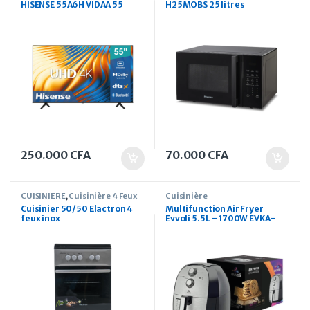
HISENSE 55A6H VIDAA 55
H25MOBS 25 litres
pouces UHD 4K
250.000
CFA
70.000
CFA
CUISINIERE
,
Cuisinière 4 Feux
Cuisinière
Cuisinier 50/50 Elactron 4
Multifunction Air Fryer
feux inox
Evvoli 5.5L – 1700W EVKA-
AF5501B