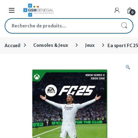
Skip to navigation
Skip to content
Open
0
Recherche pour :
Accueil
Consoles & Jeux
Jeux
Ea sport FC 25