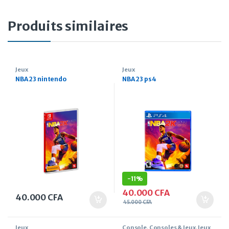
Produits similaires
Jeux
Jeux
NBA 23 nintendo
NBA 23 ps4
-
11%
40.000
CFA
40.000
CFA
45.000
CFA
Jeux
Console
,
Consoles & Jeux
,
Jeux