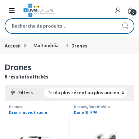
Skip to navigation
Skip to content
Open
0
Recherche pour :
Accueil
Multimédia
Drones
Drones
Trié du plus récent au plus ancien
8 résultats affichés
Filters
Drones
Drones
,
Multimédia
Drone mavic 3 zoom
Done DJI FPV