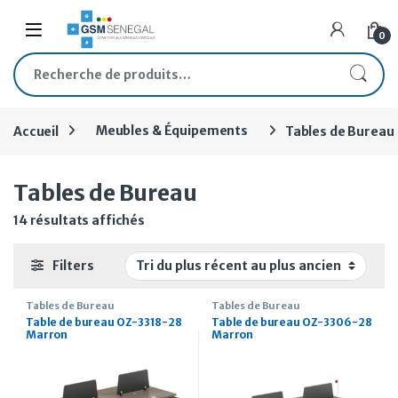
Skip to navigation
Skip to content
Open
0
Recherche pour :
Accueil
Meubles & Équipements
Tables de Bureau
Tables de Bureau
Trié du plus récent au plus ancien
14 résultats affichés
Filters
Tables de Bureau
Tables de Bureau
Table de bureau OZ-3318-28
Table de bureau OZ-3306-28
Marron
Marron