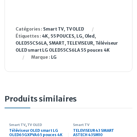
Catégories :
Smart TV
,
TV OLED
Étiquettes :
4K
,
55 POUCES
,
LG
,
Oled
,
OLED55CS6LA
,
SMART
,
TELEVISEUR
,
Téléviseur
OLED smart LG OLED55CS6LA 55 pouces 4K
Marque :
LG
Produits similaires
Smart TV
,
TV OLED
Smart TV
Téléviseur OLED smart LG
TELEVISEUR 43 SMART
OLED65GXPVA 65 pouces 4K
ASTECH 43SM10