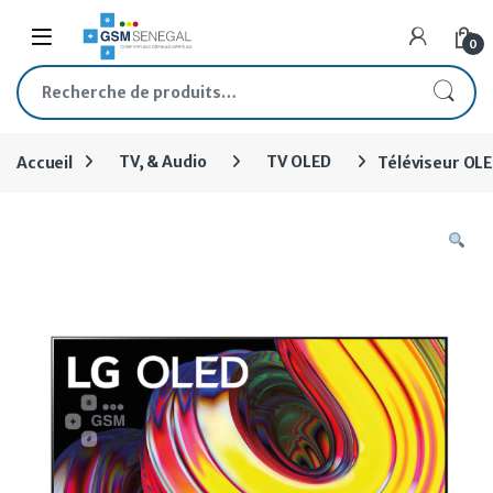
Skip to navigation
Skip to content
Open
0
Recherche pour :
Accueil
TV, & Audio
TV OLED
Téléviseur OL