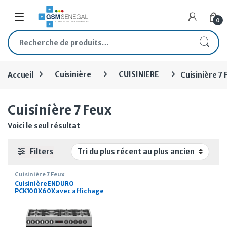
Skip to navigation
Skip to content
Open
0
Recherche pour :
Accueil
Cuisinière
CUISINIERE
Cuisinière 7 
Cuisinière 7 Feux
Voici le seul résultat
Filters
Cuisinière 7 Feux
Cuisinière ENDURO
PCK100X60X avec affichage
Multifours 7 Feux 100/90cm