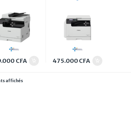
N IR2425I Image
IR2224N Noir et blanc
r A3 et A4 +
A3 et A4 Sans socle et
geur
Bac chargeur
9.000
CFA
475.000
CFA
Trié du plus récent au plus ancien
ats affichés