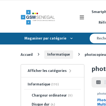
Skip to navigation
Skip to content
Smartp
Open
Réf
Search fo
Magasiner par catégorie
Accueil
Informatique
photocopieu
phot
Afficher les catégories
Informatique
(170)
photo
Chargeur ordinateur
(9)
Phot
Disque dur
Multi
(4)