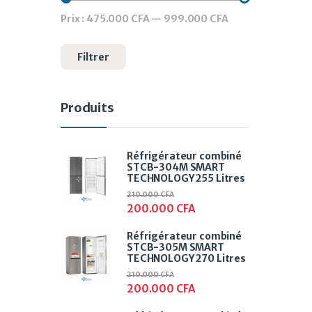
Prix :
475.000 CFA
—
999.000 CFA
Prix min
Prix max
Filtrer
Produits
Réfrigérateur combiné
STCB-304M SMART
TECHNOLOGY 255 Litres
210.000
CFA
200.000
CFA
Réfrigérateur combiné
STCB-305M SMART
TECHNOLOGY 270 Litres
210.000
CFA
200.000
CFA