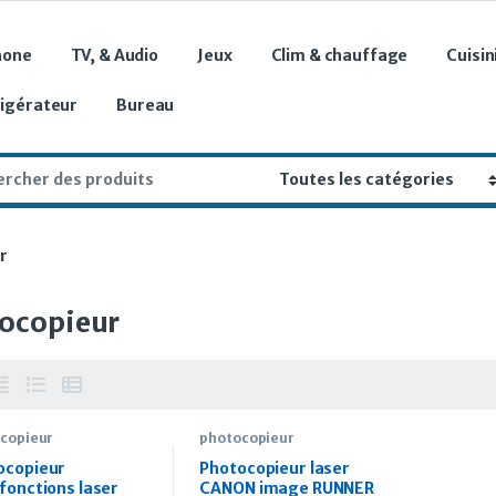
hone
TV, & Audio
Jeux
Clim & chauffage
Cuisin
rigérateur
Bureau
r:
r
ocopieur
copieur
photocopieur
ocopieur
Photocopieur laser
fonctions laser
CANON image RUNNER