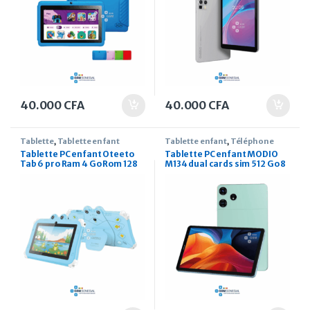
40.000
CFA
40.000
CFA
Tablette
,
Tablette enfant
Tablette enfant
,
Téléphone
Tablette PC enfant Oteeto
Tablette PC enfant MODIO
Tab 6 pro Ram 4 Go Rom 128
M134 dual cards sim 512 Go 8
Go 7 pouces
pouces