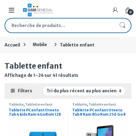
Skip to navigation
Skip to content
Open
0
Recherche pour :
Accueil
Mobile
Tablette enfant
Tablette enfant
Trié du plus récent au plus
Affichage de 1–24 sur 41 résultats
Filters
Tablette
,
Tablette enfant
Tablette
,
Tablette enfant
Tablette PC enfant Oteeto
Tablette PC enfant Oteeto
Tab 4 kids Ram 4Go Rom 128
Tab 8 Ram 8Go Rom 256 Go 8
Go 7 pouces
pouces