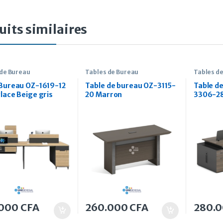
uits similaires
 de Bureau
Tables de Bureau
Tables d
 Bureau OZ-1619-12
Table de bureau OZ-3115-
Table d
lace Beige gris
20 Marron
3306-2
.000
CFA
260.000
CFA
280.