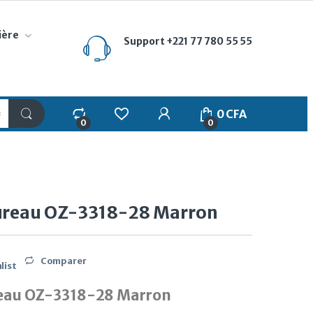
ière
Support
+221 77 780 55 55
My Account
0
CFA
0
0
bureau OZ-3318-28 Marron
Comparer
list
reau OZ-3318-28 Marron