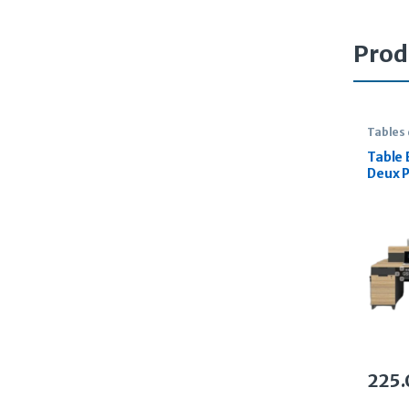
Prod
Tables
Table
Deux P
foncé
225