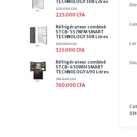
TECHNOLOGY 308 Litres
Dim
230.000
CFA
225.000
CFA
Lon
Réfrigérateur combiné
STCB-557NFM SMART
TECHNOLOGY 308 Litres
Lar
350.000
CFA
325.000
CFA
Réfrigérateur combiné
Hau
STCB-630WIH SMART
TECHNOLOGY 490 Litres
785.000
CFA
760.000
CFA
Cat
331