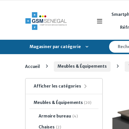
Skip to navigation
Skip to content
Smartp
Open
Réf
Search fo
Magasiner par catégorie
Accueil
Meubles & Équipements
Afficher les catégories
Meubles & Équipements
(20)
Armoire bureau
(4)
Chaises
(2)