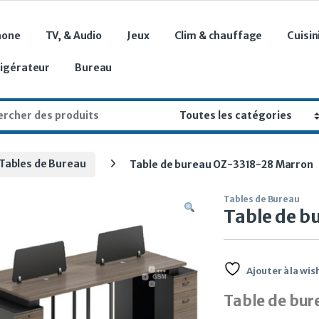
hone
TV, & Audio
Jeux
Clim & chauffage
Cuisin
rigérateur
Bureau
r:
Tables de Bureau
Table de bureau OZ-3318-28 Marron
Tables de Bureau
Table de 
Ajouter à la wish
Table de bu