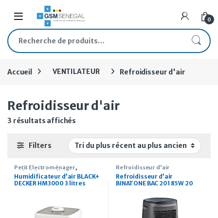
Skip to navigation
Skip to content
Open
0
Recherche pour :
Accueil
VENTILATEUR
Refroidisseur d'air
Refroidisseur d'air
Trié du plus récent au plus ancien
3 résultats affichés
Filters
Petit Électroménager
,
Refroidisseur d'air
Refroidisseur d'air
Humidificateur d’air BLACK+
Refroidisseur d’air
DECKER HM3000 3 litres
BINATONE BAC 201 85W 20
Litres