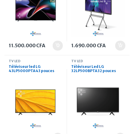
11.500.000
CFA
1.690.000
CFA
TV LED
TV LED
Téléviseur led LG
Téléviseur Led LG
43LP5000PTA 43 pouces
32LP500BPTA 32 pouces