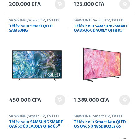
200.000
CFA
125.000
CFA
SAMSUNG
,
Smart TV
,
TV LED
SAMSUNG
,
Smart TV
,
TV LED
Téléviseur Smart QLED
Téléviseur SAMSUNG SMART
SAMSUNG
QA85Q60DAUXLY Qled 85”
QA55Q60D60DAUXLY 4K
4K UHD
Q60D (2024)
450.000
CFA
1.389.000
CFA
SAMSUNG
,
Smart TV
,
TV LED
SAMSUNG
,
Smart TV
,
TV LED
Téléviseur SAMSUNG SMART
Téléviseur Smart Neo QLED
QA65Q60CAUXLY Qled 65”
OS QA65QN85DBUXLY 65
4K UHD
pouces (2024)