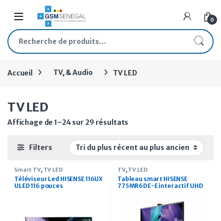
Skip to navigation
Skip to content
Open
0
Recherche pour :
Accueil
TV, & Audio
TV LED
TV LED
Trié du plus récent au plus
Affichage de 1–24 sur 29 résultats
Filters
Smart TV
,
TV LED
TV
,
TV LED
Téléviseur Led HISENSE 116UX
Tableau smart HISENSE
ULED 116 pouces
775MR6DE-E interactif UHD
4K 75 pouces