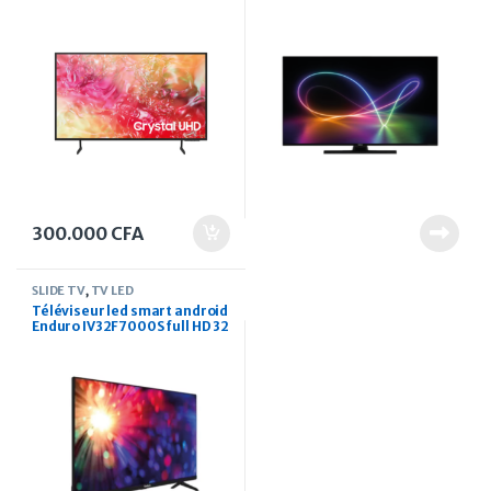
Crystal UHD Serie 7 (2024)
Ultra HD 4k 55 pouces
300.000
CFA
SLIDE TV
,
TV LED
Téléviseur led smart android
Enduro IV32F7000S full HD 32
pouces