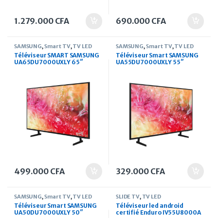
1.279.000
CFA
690.000
CFA
SAMSUNG
,
Smart TV
,
TV LED
SAMSUNG
,
Smart TV
,
TV LED
Téléviseur SMART SAMSUNG
Téléviseur Smart SAMSUNG
UA65DU7000UXLY 65″
UA55DU7000UXLY 55″
Crystal UHD Serie 7 (2024)
Crystal UHD Serie 7 (2024)
499.000
CFA
329.000
CFA
SAMSUNG
,
Smart TV
,
TV LED
SLIDE TV
,
TV LED
Téléviseur Smart SAMSUNG
Téléviseur led android
UA50DU7000UXLY 50″
certifié Enduro IV55U8000A