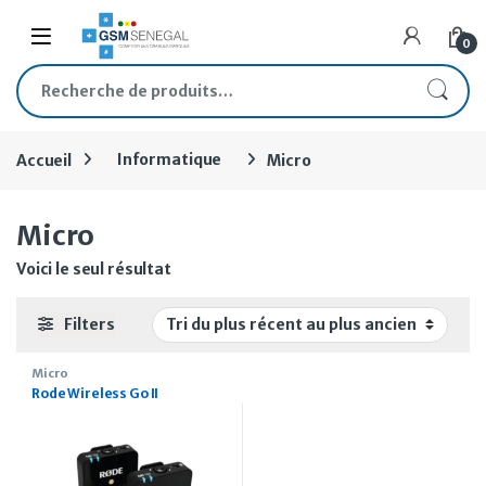
Skip to navigation
Skip to content
Open
0
Recherche pour :
Accueil
Informatique
Micro
Micro
Voici le seul résultat
Filters
Micro
Rode Wireless Go II