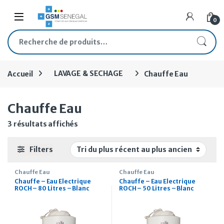
Skip to navigation
Skip to content
Open
0
Recherche pour :
Accueil
LAVAGE & SECHAGE
Chauffe Eau
Chauffe Eau
Trié du plus récent au plus ancien
3 résultats affichés
Filters
Chauffe Eau
Chauffe Eau
Chauffe – Eau Electrique
Chauffe – Eau Electrique
ROCH – 80 Litres – Blanc
ROCH – 50 Litres – Blanc