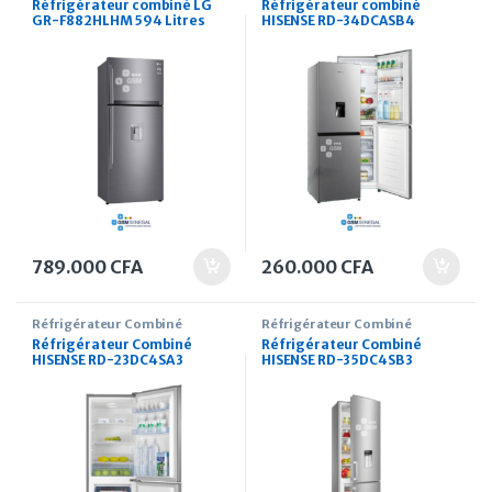
Réfrigérateur combiné LG
Réfrigérateur combiné
GR-F882HLHM 594 Litres
HISENSE RD-34DCASB 4
distributeur d’eau et à
Tiroirs 250 Litres avec
glaçon intégré
fontaine
789.000
CFA
260.000
CFA
Réfrigérateur Combiné
Réfrigérateur Combiné
Réfrigérateur Combiné
Réfrigérateur Combiné
HISENSE RD-23DC4SA 3
HISENSE RD-35DC4SB 3
Tiroirs 171 Litres wifi
Tiroirs 264 Litres