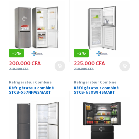
TECHNOLOGY 270 Litres
TECHNOLOGY 308 Litres
-
5%
-
2%
200.000
CFA
225.000
CFA
210.000
CFA
230.000
CFA
Réfrigérateur Combiné
Réfrigérateur Combiné
Réfrigérateur combiné
Réfrigérateur combiné
STCB-557NFM SMART
STCB-630WIH SMART
TECHNOLOGY 308 Litres
TECHNOLOGY 490 Litres