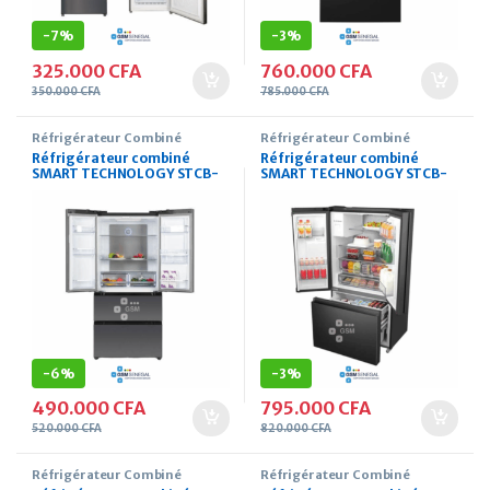
-
7%
-
3%
325.000
CFA
760.000
CFA
350.000
CFA
785.000
CFA
Réfrigérateur Combiné
Réfrigérateur Combiné
Réfrigérateur combiné
Réfrigérateur combiné
SMART TECHNOLOGY STCB-
SMART TECHNOLOGY STCB-
709WS 510 Litres
790WIH 610 Litres
-
6%
-
3%
490.000
CFA
795.000
CFA
520.000
CFA
820.000
CFA
Réfrigérateur Combiné
Réfrigérateur Combiné