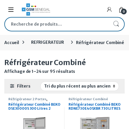
Skip to navigation
Skip to content
Open
0
Recherche pour :
Accueil
REFRIGERATEUR
Réfrigérateur Combiné
Réfrigérateur Combiné
Trié du plus récent au plus
Affichage de 1–24 sur 95 résultats
Filters
Réfrigérateur 2 Portes
,
Réfrigérateur Combiné
Réfrigérateur Combiné
Réfrigérateur Combiné BEKO
Réfrigérateur Combiné BEKO
DSE30000S 300 Litres 2
RDNE730E40SXBR 730 LITRES
portes