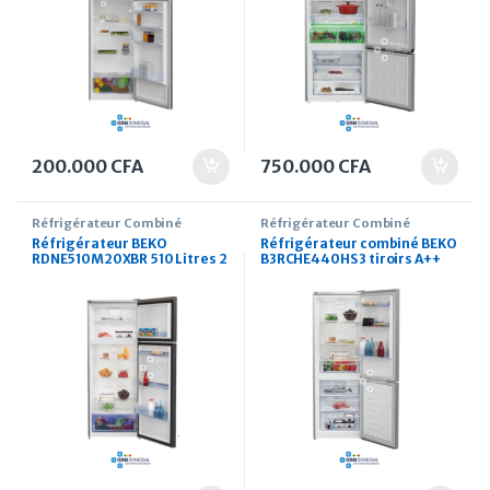
200.000
CFA
750.000
CFA
Réfrigérateur Combiné
Réfrigérateur Combiné
Réfrigérateur BEKO
Réfrigérateur combiné BEKO
RDNE510M20XBR 510 Litres 2
B3RCHE440HS 3 tiroirs A++
portes
440 Litres