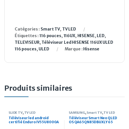
Catégories :
Smart TV
,
TV LED
Étiquettes :
116 pouces
,
116UX
,
HISENSE
,
LED
,
TELEVISEUR
,
Téléviseur Led HISENSE 116UX ULED
116 pouces
,
ULED
Marque :
Hisense
Produits similaires
SLIDE TV
,
TV LED
SAMSUNG
,
Smart TV
,
TV LED
Téléviseur led android
Téléviseur Smart Neo QLED
certifié Enduro IV55U8000A
OS QA65QN85DBUXLY 65
Ultra HD 4k 55 pouces
pouces (2024)