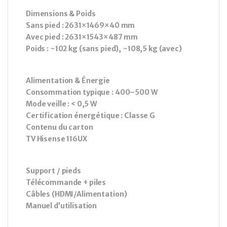
Dimensions & Poids
Sans pied : 2631×1469×40 mm
Avec pied : 2631×1543×487 mm
Poids : ~102 kg (sans pied), ~108,5 kg (avec)
Alimentation & Énergie
Consommation typique : 400–500 W
Mode veille : < 0,5 W
Certification énergétique : Classe G
Contenu du carton
TV Hisense 116UX
Support / pieds
Télécommande + piles
Câbles (HDMI/Alimentation)
Manuel d’utilisation