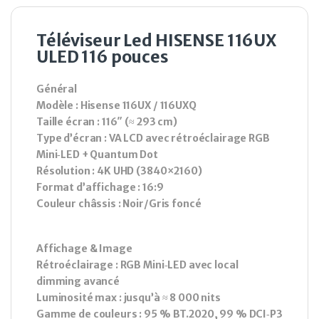
Téléviseur Led HISENSE 116UX
ULED 116 pouces
Général
Modèle : Hisense 116UX / 116UXQ
Taille écran : 116″ (≈ 293 cm)
Type d’écran : VA LCD avec rétroéclairage RGB
Mini‑LED + Quantum Dot
Résolution : 4K UHD (3840×2160)
Format d’affichage : 16:9
Couleur châssis : Noir/Gris foncé
Affichage & Image
Rétroéclairage : RGB Mini‑LED avec local
dimming avancé
Luminosité max : jusqu’à ≈ 8 000 nits
Gamme de couleurs : 95 % BT.2020, 99 % DCI‑P3