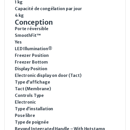
1 kg
Capacité de congélation par jour
4 kg
Conception
Porte réversible
SmoothFit™
Yes
LED Illumination®
Freezer Position
Freezer Bottom
Display Position
Electronic display on door (Tact)
Type d’affichage
Tact (Membrane)
Controls Type
Electronic
Type d’installation
Pose libre
Type de poignée
Beyond Integrated Handle – With Hotstamp