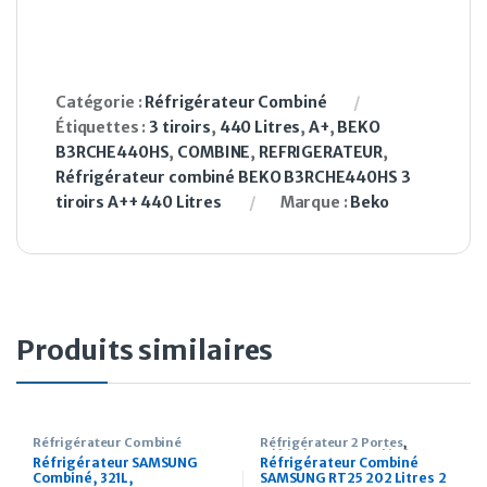
Catégorie :
Réfrigérateur Combiné
Étiquettes :
3 tiroirs
,
440 Litres
,
A+
,
BEKO
B3RCHE440HS
,
COMBINE
,
REFRIGERATEUR
,
Réfrigérateur combiné BEKO B3RCHE440HS 3
tiroirs A++ 440 Litres
Marque :
Beko
Produits similaires
Réfrigérateur Combiné
Réfrigérateur 2 Portes
,
Réfrigérateur Combiné
Réfrigérateur SAMSUNG
Réfrigérateur Combiné
Combiné, 321L,
SAMSUNG RT25 202 Litres 2