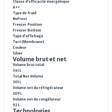
Classe d’efficacité énergétique
A++
Type de froid
NoFrost
Freezer Position
Freezer Bottom
Type d’affichage
Tact (Membrane)
Couleur
Silver
Volume brut et net
Volume brut total
341 L
Total Net Volume
301 L
Volume net du réfrigérateur
209 L
Volume net du congélateur
92 L
Technologies