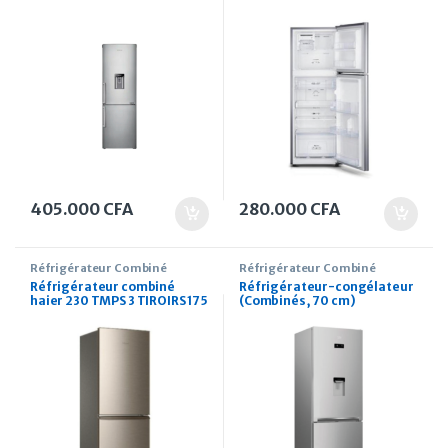
RB33J3700SA/EF
portes
405.000
CFA
280.000
CFA
Réfrigérateur Combiné
Réfrigérateur Combiné
Réfrigérateur combiné
Réfrigérateur-congélateur
haier 230 TMPS 3 TIROIRS 175
(Combinés, 70 cm)
Litres
CH140020DSX 401 Litres