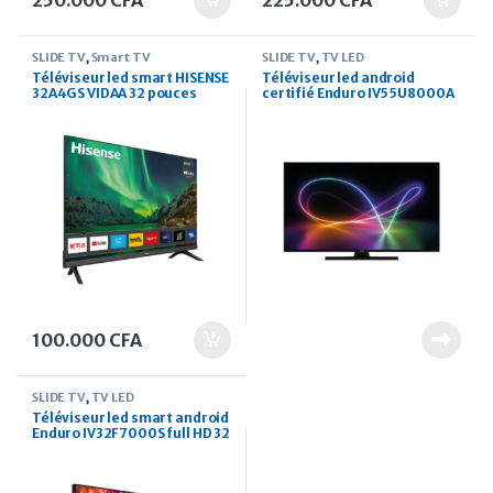
250.000
CFA
225.000
CFA
SLIDE TV
,
Smart TV
SLIDE TV
,
TV LED
Téléviseur led smart HISENSE
Téléviseur led android
32A4GS VIDAA 32 pouces
certifié Enduro IV55U8000A
Ultra HD 4k 55 pouces
100.000
CFA
SLIDE TV
,
TV LED
Téléviseur led smart android
Enduro IV32F7000S full HD 32
pouces