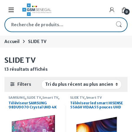
Skip to navigation
Skip to content
Open
0
Recherche pour :
Accueil
SLIDE TV
SLIDE TV
Trié du plus récent au plus ancien
13 résultats affichés
Filters
SAMSUNG
,
SLIDE TV
,
Smart TV
,
SLIDE TV
,
Smart TV
TV, & Audio
Téléviseur SAMSUNG
Téléviseur led smart HISENSE
98DU9070 Crystal UHD 4K
55A6H VIDAA 55 pouces UHD
98 pouces
4K