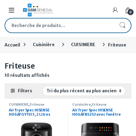
Skip to navigation
Skip to content
Open
0
Recherche pour :
Accueil
Cuisinière
CUISINIERE
Friteuse
Friteuse
Trié du plus récent au plus ancien
10 résultats affichés
Filters
CUISINIERE
,
Friteuse
Cuisinière
,
Friteuse
Air fryer Spec HISENSE
Air fryer Spec HISENSE
H06AFGY1S1 5,2 Litres
H06AFBS2S3 avec fenêtre
6,7 Litres