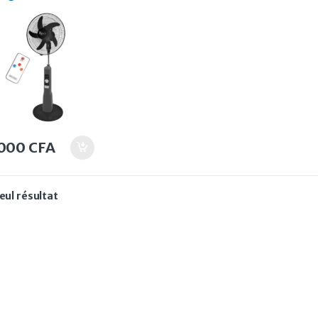
918RB avec
commande 18”
.000
CFA
seul résultat