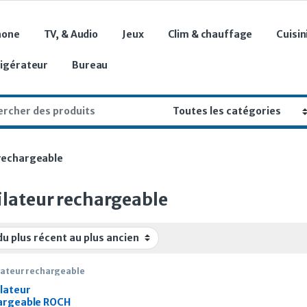
hone
TV, & Audio
Jeux
Clim & chauffage
Cuisin
rigérateur
Bureau
r:
 rechargeable
ilateur rechargeable
lateur rechargeable
ilateur
argeable ROCH