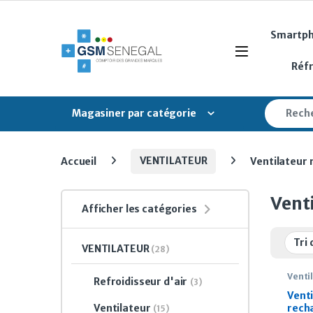
Skip to navigation
Skip to content
Smartp
Open
Réf
Search fo
Magasiner par catégorie
Accueil
VENTILATEUR
Ventilateur
Vent
Afficher les catégories
VENTILATEUR
(28)
Venti
Refroidisseur d'air
(3)
Vent
Ventilateur
rech
(15)