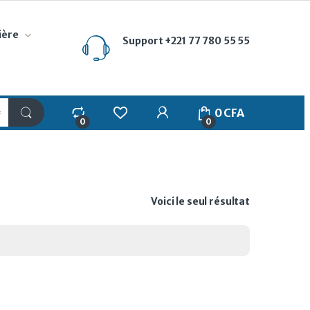
ière
Support
+221 77 780 55 55
My Account
0
CFA
0
0
Voici le seul résultat