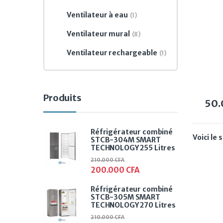
RSF-
télé
Ventilateur à eau
(1)
Ventilateur mural
(8)
Ventilateur rechargeable
(1)
Produits
50
Réfrigérateur combiné
Voici le 
STCB-304M SMART
TECHNOLOGY 255 Litres
210.000
CFA
200.000
CFA
Réfrigérateur combiné
STCB-305M SMART
TECHNOLOGY 270 Litres
210.000
CFA