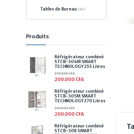
Tables de Bureau
(14)
Produits
Réfrigérateur combiné
STCB-304M SMART
TECHNOLOGY 255 Litres
210.000
CFA
200.000
CFA
Réfrigérateur combiné
STCB-305M SMART
TECHNOLOGY 270 Litres
210.000
CFA
200.000
CFA
T
Réfrigérateur combiné
STCB-308 SMART