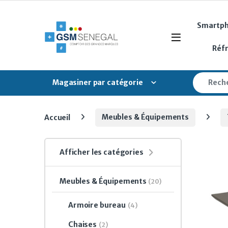
Skip to navigation
Skip to content
Smartp
Open
Réf
Search fo
Magasiner par catégorie
Accueil
Meubles & Équipements
Afficher les catégories
Meubles & Équipements
(20)
Armoire bureau
(4)
Chaises
(2)