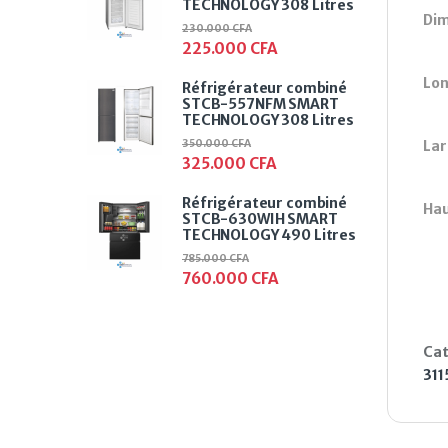
TECHNOLOGY 308 Litres
Dim
230.000
CFA
225.000
CFA
Lon
Réfrigérateur combiné
STCB-557NFM SMART
TECHNOLOGY 308 Litres
Lar
350.000
CFA
325.000
CFA
Réfrigérateur combiné
Hau
STCB-630WIH SMART
TECHNOLOGY 490 Litres
785.000
CFA
760.000
CFA
Cat
311