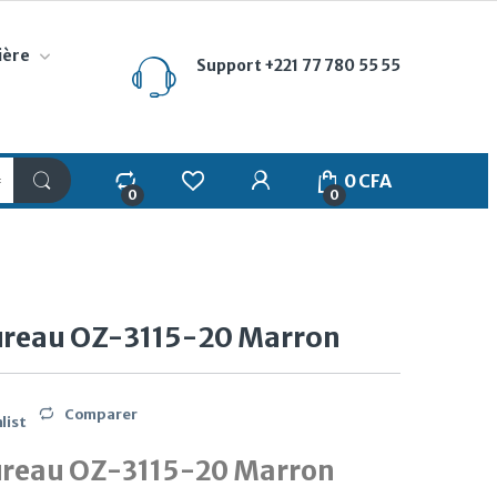
ière
Support
+221 77 780 55 55
My Account
0
CFA
0
0
ureau OZ-3115-20 Marron
Comparer
list
ureau OZ-3115-20 Marron