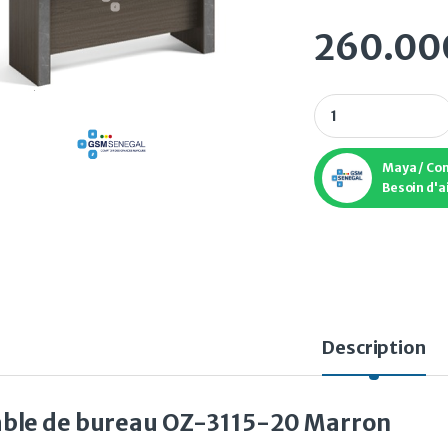
260.0
Table de bureau O
Maya / Co
Besoin d'a
Description
able de bureau OZ-3115-20 Marron