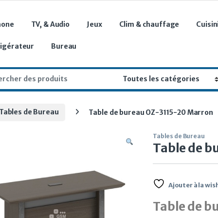
hone
TV, & Audio
Jeux
Clim & chauffage
Cuisin
rigérateur
Bureau
r:
Tables de Bureau
Table de bureau OZ-3115-20 Marron
Tables de Bureau
Table de b
Ajouter à la wish
Table de b