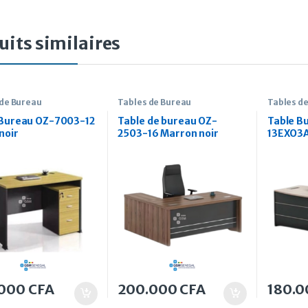
uits similaires
 de Bureau
Tables de Bureau
Tables d
 Bureau OZ-7003-12
Table de bureau OZ-
Table B
noir
2503-16 Marron noir
13EXO3A
.000
CFA
200.000
CFA
180.