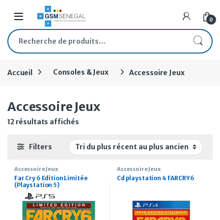
Skip to navigation
Skip to content
Open
0
Recherche pour :
Accueil
Consoles & Jeux
Accessoire Jeux
Accessoire Jeux
Trié du plus récent au plus ancien
12 résultats affichés
Filters
Accessoire Jeux
Accessoire Jeux
Far Cry 6 Edition Limitée
Cd playstation 4 FARCRY6
(Playstation 5)