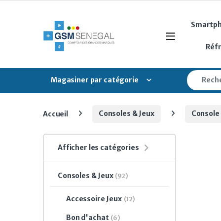
Skip to navigation
Skip to content
Smartp
Open
Réf
Search fo
Magasiner par catégorie
Accueil
Consoles & Jeux
Console
Afficher les catégories
Consoles & Jeux
(92)
Accessoire Jeux
(12)
Bon d'achat
(6)