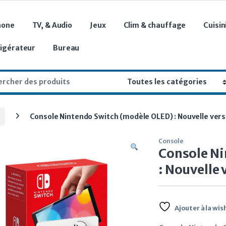
hone
TV, & Audio
Jeux
Clim & chauffage
Cuisin
rigérateur
Bureau
r:
Console Nintendo Switch (modèle OLED) : Nouvelle vers
Console
Console Ni
: Nouvelle 
Ajouter à la wish