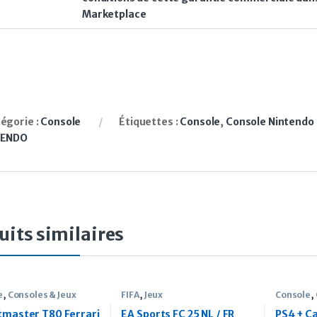
Marketplace
égorie :
Console
Étiquettes :
Console
,
Console Nintendo
TENDO
uits similaires
e
,
Consoles & Jeux
FIFA
,
Jeux
Console
,
tmaster T80 Ferrari
EA Sports FC 25 NL / FR
PS4 + Ca