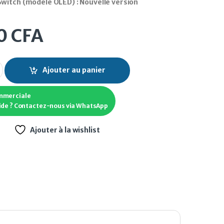
witch (modèle OLED) : Nouvelle version
0
CFA
witch (modèle OLED) : Nouvelle version quantity
Ajouter au panier
mmerciale
ide ? Contactez-nous via WhatsApp
Ajouter à la wishlist