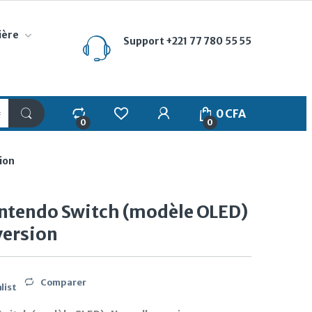
ière
Support
+221 77 780 55 55
My Account
0
CFA
0
0
ion
ntendo Switch (modèle OLED)
version
Comparer
list