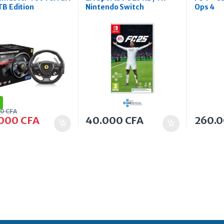
B Edition
Nintendo Switch
Ops 4
00
CFA
.000
CFA
40.000
CFA
260.