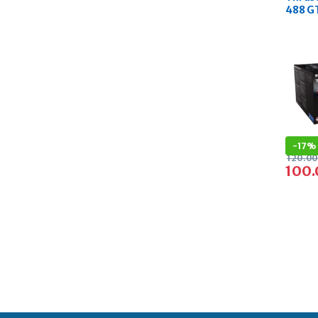
488 GT
-
17%
120.0
100