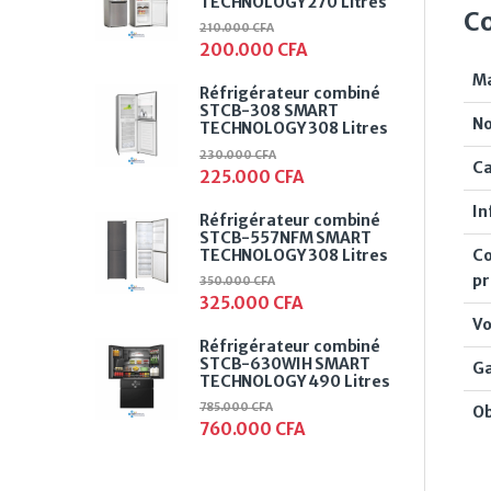
TECHNOLOGY 270 Litres
Co
210.000
CFA
200.000
CFA
M
Réfrigérateur combiné
STCB-308 SMART
No
TECHNOLOGY 308 Litres
230.000
CFA
Ca
225.000
CFA
In
Réfrigérateur combiné
STCB-557NFM SMART
TECHNOLOGY 308 Litres
Co
pr
350.000
CFA
325.000
CFA
Vo
Réfrigérateur combiné
STCB-630WIH SMART
Ga
TECHNOLOGY 490 Litres
785.000
CFA
Ob
760.000
CFA