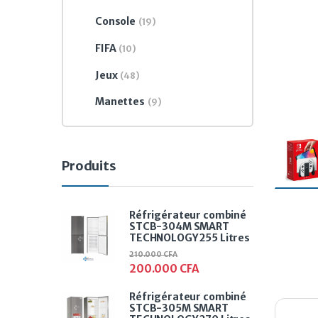
Console
(19)
FIFA
(10)
Jeux
(48)
Manettes
(9)
Produits
Réfrigérateur combiné
STCB-304M SMART
TECHNOLOGY 255 Litres
210.000
CFA
200.000
CFA
Réfrigérateur combiné
STCB-305M SMART