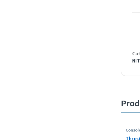
Cat
NI
Prod
Consol
Thrus