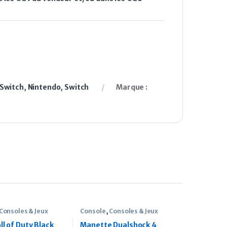
 Switch
,
Nintendo
,
Switch
Marque :
Consoles & Jeux
Console
,
Consoles & Jeux
ll of Duty Black
Manette Dualshock 4