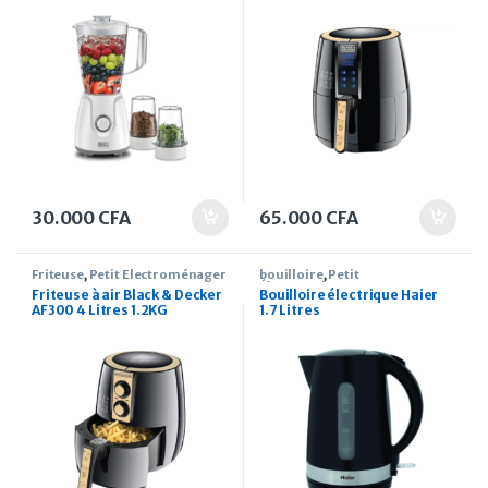
30.000
CFA
65.000
CFA
Friteuse
,
Petit Électroménager
bouilloire
,
Petit
Électroménager
Friteuse à air Black & Decker
Bouilloire électrique Haier
AF300 4 Litres 1.2KG
1.7 Litres