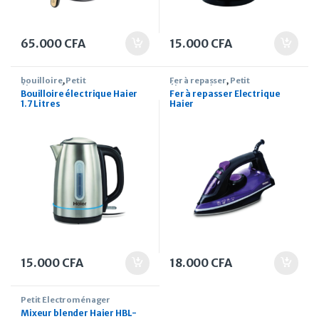
65.000
CFA
15.000
CFA
bouilloire
,
Petit
Fer à repasser
,
Petit
Électroménager
Électroménager
Bouilloire électrique Haier
Fer à repasser Electrique
1.7 Litres
Haier
15.000
CFA
18.000
CFA
Petit Électroménager
Mixeur blender Haier HBL-