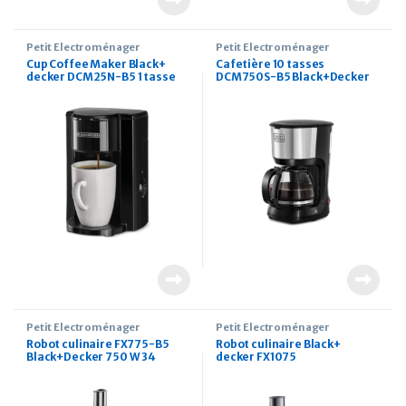
Petit Électroménager
Petit Électroménager
Cup Coffee Maker Black+
Cafetière 10 tasses
decker DCM25N-B5 1 tasse
DCM750S-B5 Black+Decker
750 W avec carafe en verre
pour café filtre
Petit Électroménager
Petit Électroménager
Robot culinaire FX775-B5
Robot culinaire Black+
Black+Decker 750 W 34
decker FX1075
fonctions 5 en 1
fonctionnalité 5 en 1 1000W