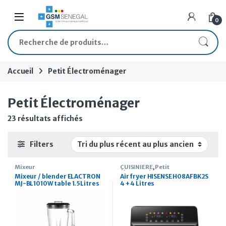
Skip to navigation
Skip to content
Open
0
Recherche pour :
Accueil
Petit Électroménager
Petit Électroménager
Trié du plus récent au plus ancien
23 résultats affichés
Filters
Mixeur
CUISINIERE
,
Petit
Électroménager
Mixeur / blender ELACTRON
Air fryer HISENSE H08AFBK2S
MJ-BL1010W table 1.5Litres
4 + 4 Litres
gris