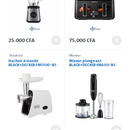
25.000
CFA
75.000
CFA
`Hachoir
Mixeur
Hachoir à viande
Mixeur plongeant
BLACK+DECKER FM1500-B5
BLACK+DECKER HB600-B5
1500 W, 220 V
600W 600 ml avec bol
hachoir 3 en 1