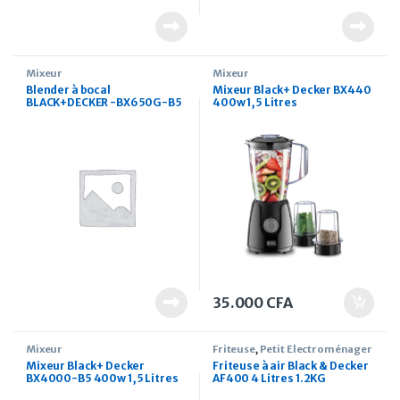
Mixeur
Mixeur
Blender à bocal
Mixeur Black+ Decker BX440
BLACK+DECKER -BX650G-B5
400w 1,5 Litres
700W en verre haute vitesse
35.000
CFA
Mixeur
Friteuse
,
Petit Électroménager
Mixeur Black+ Decker
Friteuse à air Black & Decker
BX4000-B5 400w 1,5 Litres
AF400 4 Litres 1.2KG