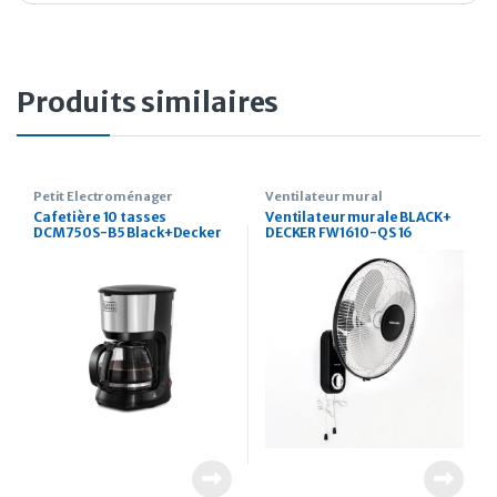
Produits similaires
Petit Électroménager
Ventilateur mural
Cafetière 10 tasses
Ventilateur murale BLACK+
DCM750S-B5 Black+Decker
DECKER FW1610-QS 16
750 W avec carafe en verre
pouces
pour café filtre