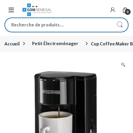
Skip to navigation
Skip to content
Open
0
Recherche pour :
Accueil
Petit Électroménager
Cup Coffee Maker B