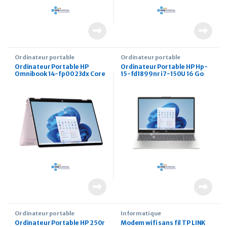
Ordinateur portable
Ordinateur portable
Ordinateur Portable HP
Ordinateur Portable HP Hp-
Omnibook 14-fp0023dx Core
15-fd1899nr i7-150U 16 Go
7 160U 16Go 512Go ssd / 14
512Go ssd 15.6 pouces FHD
Pouces Touch W11
W11
Ordinateur portable
Informatique
Ordinateur Portable HP 250r
Modem wifi sans fil TP LINK