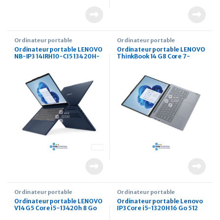
Ordinateur portable
Ordinateur portable
Ordinateur portable LENOVO
Ordinateur portable LENOVO
NB-IP3 14IRH10-CI5 13420H-
ThinkBook 14 G8 Core 7-
16Go 512Go SSD 14 pouces
240H 8 Go 512Go SSD 14
pouces Dos
Ordinateur portable
Ordinateur portable
Ordinateur portable LENOVO
Ordinateur portable Lenovo
V14 G5 Core i5-13420h 8 Go
IP3 Core i5-1320H 16 Go 512
512 Go ssd 14 pouces FHD dos
Go ssd 15.3 pouces DOS