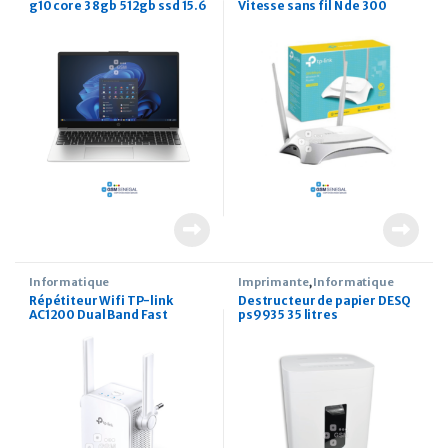
g10 core 3 8gb 512gb ssd 15.6
Vitesse sans fil N de 300
Pouces dos
Mbps
Informatique
Imprimante
,
Informatique
Répétiteur Wifi TP-link
Destructeur de papier DESQ
AC1200 Dual Band Fast
ps9935 35 litres
Ethernet