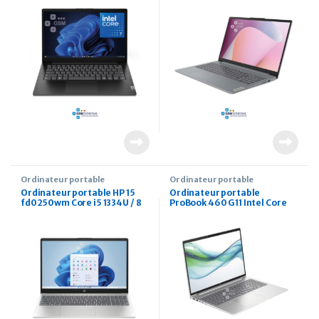
Ordinateur portable
Ordinateur portable
Ordinateur portable HP 15
Ordinateur portable
fd0250wm Core i5 1334U / 8
ProBook 460 G11 Intel Core
Go 512 Go ssd 15.6 HD W11
Ultra 7 / 8Go 512Go ssd 16
Pouces DOS