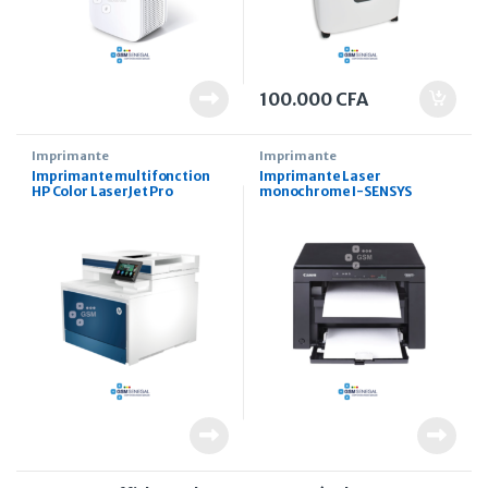
100.000
CFA
Imprimante
Imprimante
Imprimante multifonction
Imprimante Laser
HP Color LaserJet Pro
monochrome I-SENSYS
4303fdw copie scan fax
CANON MF3010 A4 Couleur