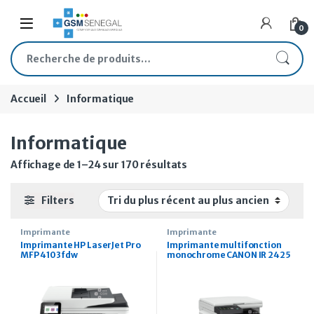
Skip to navigation
Skip to content
Open
0
Recherche pour :
Accueil
Informatique
Informatique
Trié du plus récent au plu
Affichage de 1–24 sur 170 résultats
Filters
Imprimante
Imprimante
Imprimante HP LaserJet Pro
Imprimante multifonction
MFP 4103fdw
monochrome CANON IR 2425
A3