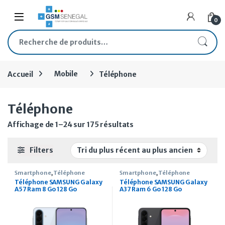
Skip to navigation
Skip to content
Open
0
Recherche pour :
Accueil
Mobile
Téléphone
Téléphone
Trié du plus récent au plu
Affichage de 1–24 sur 175 résultats
Filters
Smartphone
,
Téléphone
Smartphone
,
Téléphone
Téléphone SAMSUNG Galaxy
Téléphone SAMSUNG Galaxy
A57 Ram 8 Go 128 Go
A37 Ram 6 Go 128 Go