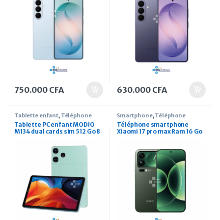
750.000
CFA
630.000
CFA
Tablette enfant
,
Téléphone
Smartphone
,
Téléphone
Tablette PC enfant MODIO
Téléphone smartphone
M134 dual cards sim 512 Go 8
Xiaomi 17 pro max Ram 16 Go
pouces
Rom 512 Go 6,9 pouces