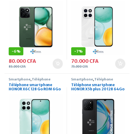
RAM 6.77 pouces
Go RAM 6.61 pouces
-
6%
-
7%
80.000
CFA
70.000
CFA
85.000
CFA
75.000
CFA
Smartphone
,
Téléphone
Smartphone
,
Téléphone
Téléphone smartphone
Téléphone smartphone
HONOR X6C 128 Go ROM 6Go
HONOR X5b plus 20 128 64Go
RAM 6.61 pouces
ROM 8Go RAM 6.56 pouces