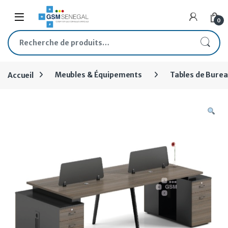
Skip to navigation
Skip to content
Open
0
Recherche pour :
Accueil
Meubles & Équipements
Tables de Bure