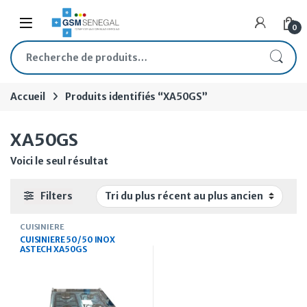
Skip to navigation
Skip to content
Open
0
Recherche pour :
Accueil
Produits identifiés “XA50GS”
XA50GS
Voici le seul résultat
Filters
CUISINIERE
CUISINIERE 50/50 INOX
ASTECH XA50GS