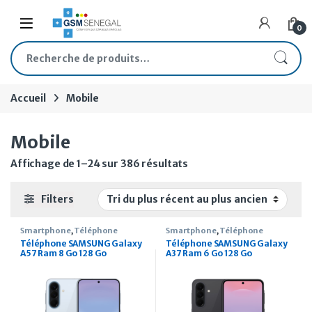
Skip to navigation
Skip to content
Open
0
Recherche pour :
Accueil
Mobile
Mobile
Trié du plus récent au pl
Affichage de 1–24 sur 386 résultats
Filters
Smartphone
,
Téléphone
Smartphone
,
Téléphone
Téléphone SAMSUNG Galaxy
Téléphone SAMSUNG Galaxy
A57 Ram 8 Go 128 Go
A37 Ram 6 Go 128 Go