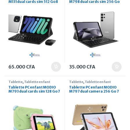
M131 dual cards sim 512 Go 8
M798 dual cards sim 256 Go
pouces
7 pouces
65.000
CFA
35.000
CFA
Tablette
,
Tablette enfant
Tablette
,
Tablette enfant
Tablette PC enfant MODIO
Tablette PC enfant MODIO
M793 dual cards sim 128 Go 7
M797 dual camera 256 Go 7
pouces
pouces