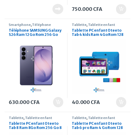
750.000
CFA
Smartphone
,
Téléphone
Tablette
,
Tablette enfant
Téléphone SAMSUNG Galaxy
Tablette PC enfant Oteeto
S26 Ram 12 Go Rom 256 Go
Tab 4 kids Ram 4Go Rom 128
6.3 Pouces
Go 7 pouces
630.000
CFA
40.000
CFA
Tablette
,
Tablette enfant
Tablette
,
Tablette enfant
Tablette PC enfant Oteeto
Tablette PC enfant Oteeto
Tab 8 Ram 8Go Rom 256 Go 8
Tab 6 pro Ram 4 Go Rom 128
pouces
Go 7 pouces