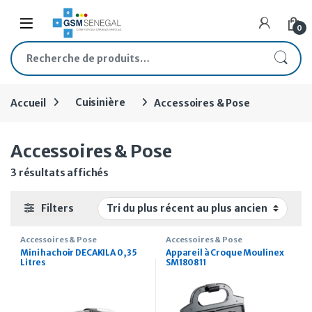
Skip to navigation
Skip to content
Open
0
Recherche pour :
Accueil
Cuisinière
Accessoires & Pose
Accessoires & Pose
Trié du plus récent au plus ancien
3 résultats affichés
Filters
Accessoires & Pose
Accessoires & Pose
Mini hachoir DECAKILA 0,35
Appareil à Croque Moulinex
Litres
SM180811