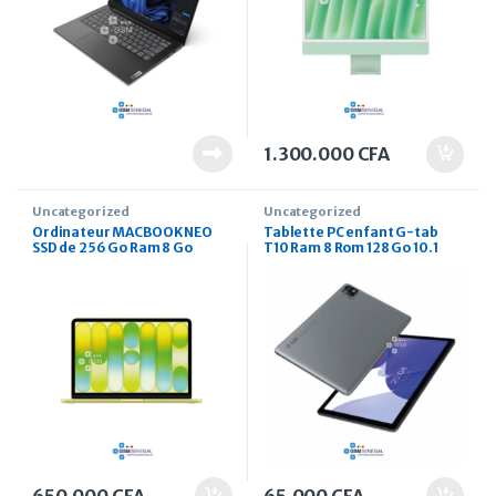
1.300.000
CFA
Uncategorized
Uncategorized
Ordinateur MACBOOK NEO
Tablette PC enfant G-tab
SSD de 256 Go Ram 8 Go
T10 Ram 8 Rom 128 Go 10.1
retina
pouces