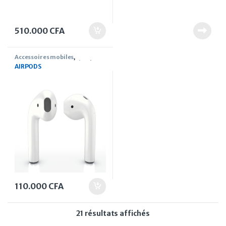
510.000
CFA
Accessoires mobiles
,
Ecouteurs
,
Uncategorized
AIRPODS
110.000
CFA
Trié du plus récent a
21 résultats affichés