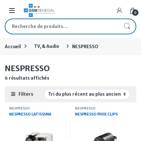
Skip to navigation
Skip to content
Open
0
Recherche pour :
Accueil
TV, & Audio
NESPRESSO
NESPRESSO
Trié du plus récent au plus ancien
6 résultats affichés
Filters
NESPRESSO
NESPRESSO
NESPRESSO LATISSIMA
NESPRESSO PIXIE CLIPS