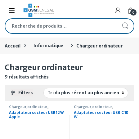
Skip to navigation
Skip to content
Open
0
Recherche pour :
Accueil
Informatique
Chargeur ordinateur
Chargeur ordinateur
Trié du plus récent au plus ancien
9 résultats affichés
Filters
Chargeur ordinateur
,
Chargeur ordinateur
,
Informatique
Informatique
Adaptateur secteur USB 12 W
Adaptateur secteur USB‑C 18
Apple
W