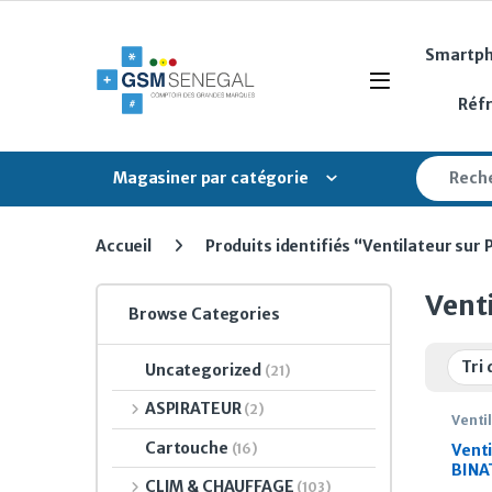
Skip to navigation
Skip to content
Smartp
Open
Réf
Search fo
Magasiner par catégorie
Accueil
Produits identifiés “Ventilateur sur
Vent
Browse Categories
Uncategorized
(21)
ASPIRATEUR
(2)
Venti
Cartouche
(16)
Venti
BINA
CLIM & CHAUFFAGE
(103)