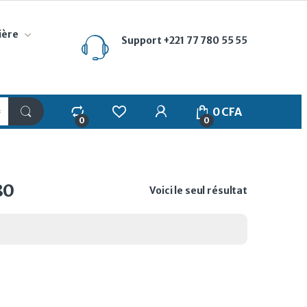
ière
Support
+221 77 780 55 55
My Account
0
CFA
0
0
80
Voici le seul résultat