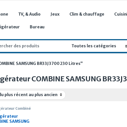
hone
TV, & Audio
Jeux
Clim & chauffage
Cuisin
rigérateur
Bureau
r:
r COMBINE SAMSUNG BR33J3700 230 Litres”
igérateur COMBINE SAMSUNG BR33J37
gérateur Combiné
igérateur
BINE SAMSUNG
J3700 230 Litres