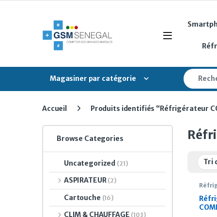
Skip to navigation
Skip to content
Smartp
Open
Réf
Search fo
Magasiner par catégorie
Accueil
Produits identifiés “Réfrigérateu
Réfr
Browse Categories
Uncategorized
(21)
ASPIRATEUR
(2)
Réfri
Cartouche
(16)
Réfr
COM
CLIM & CHAUFFAGE
(103)
BR33