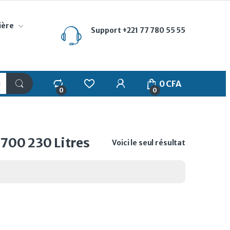
ière
Support
+221 77 780 55 55
My Account
0
CFA
0
0
00 230 Litres
Voici le seul résultat