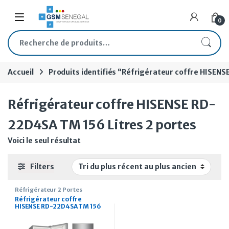
Skip to navigation
Skip to content
Open
0
Recherche pour :
Accueil
Produits identifiés “Réfrigérateur coffre HISENS
Réfrigérateur coffre HISENSE RD-
22D4SA TM 156 Litres 2 portes
Voici le seul résultat
Filters
Réfrigérateur 2 Portes
Réfrigérateur coffre
HISENSE RD-22D4SA TM 156
Litres 2 portes