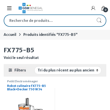
Skip to navigation
Skip to content
Open
0
Recherche pour :
Accueil
Produits identifiés “FX775-B5”
FX775-B5
Voici le seul résultat
Filters
Petit Électroménager
Robot culinaire FX775-B5
Black+Decker 750 W 34
fonctions 5 en 1