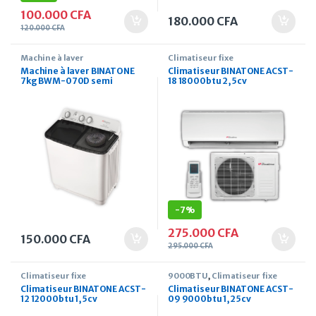
100.000
CFA
180.000
CFA
120.000
CFA
Machine à laver
Climatiseur fixe
Machine à laver BINATONE
Climatiseur BINATONE ACST-
7kg BWM-070D semi
18 18000btu 2,5cv
automatique
-
7%
275.000
CFA
150.000
CFA
295.000
CFA
Climatiseur fixe
9000BTU
,
Climatiseur fixe
Climatiseur BINATONE ACST-
Climatiseur BINATONE ACST-
12 12000btu 1,5cv
09 9000btu 1,25cv