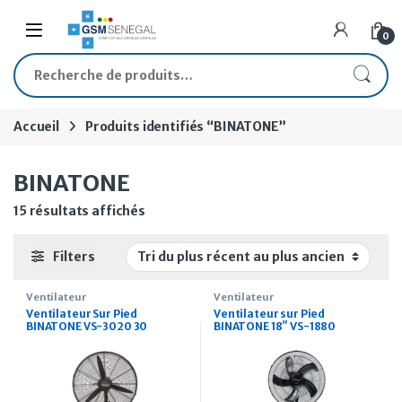
Skip to navigation
Skip to content
Open
0
Recherche pour :
Accueil
Produits identifiés “BINATONE”
BINATONE
Trié du plus récent au plus ancien
15 résultats affichés
Filters
Ventilateur
Ventilateur
Ventilateur Sur Pied
Ventilateur sur Pied
BINATONE VS-3020 30
BINATONE 18″ VS-1880
pouces