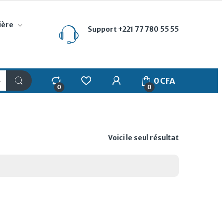
ière
Support
+221 77 780 55 55
My Account
0
CFA
0
0
Voici le seul résultat