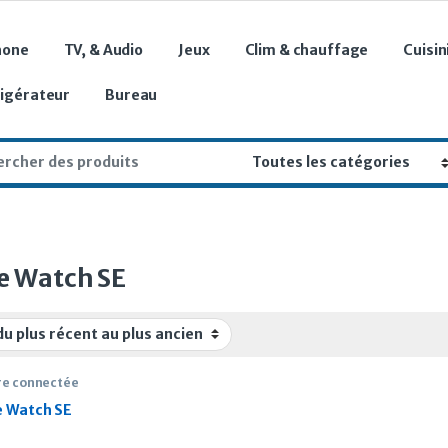
hone
TV, & Audio
Jeux
Clim & chauffage
Cuisin
rigérateur
Bureau
r:
e Watch SE
e connectée
e Watch SE