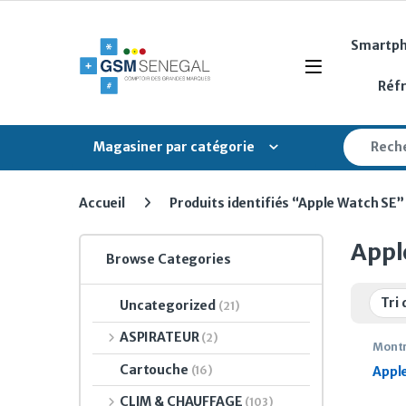
Skip to navigation
Skip to content
Smartp
Open
Réf
Search fo
Magasiner par catégorie
Accueil
Produits identifiés “Apple Watch SE”
Appl
Browse Categories
Uncategorized
(21)
ASPIRATEUR
(2)
Montr
Cartouche
(16)
Appl
CLIM & CHAUFFAGE
(103)