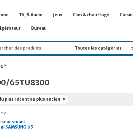
hone
TV, & Audio
Jeux
Clim & chauffage
Cuisin
rigérateur
Bureau
r:
00”
00/65TU8300
 TV
viseur smart
tal SAMSUNG 65
es 65RU