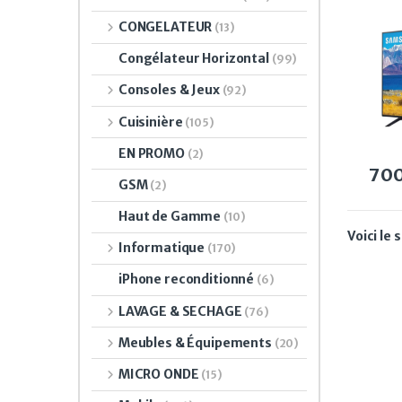
7300
CONGELATEUR
(13)
UHD
Congélateur Horizontal
(99)
Consoles & Jeux
(92)
Cuisinière
(105)
EN PROMO
(2)
70
GSM
(2)
Haut de Gamme
(10)
Voici le 
Informatique
(170)
iPhone reconditionné
(6)
LAVAGE & SECHAGE
(76)
Meubles & Équipements
(20)
MICRO ONDE
(15)