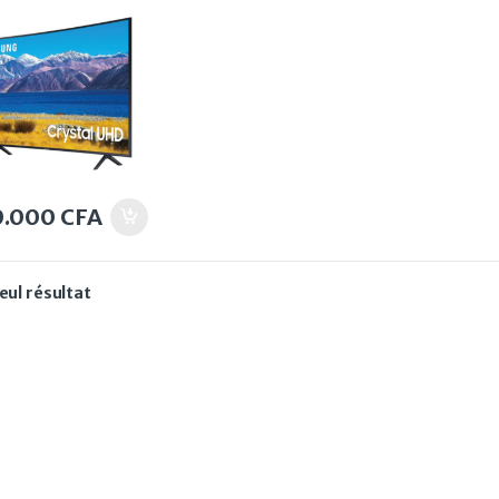
0/65TU8300 4K
0.000
CFA
seul résultat