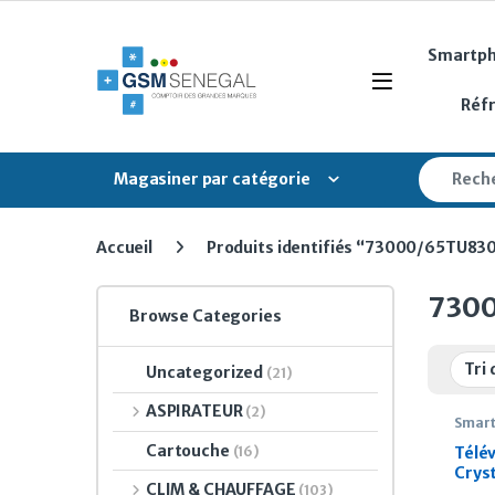
Skip to navigation
Skip to content
Smartp
Open
Réf
Search fo
Magasiner par catégorie
Accueil
Produits identifiés “73000/65TU83
730
Browse Categories
Uncategorized
(21)
ASPIRATEUR
(2)
Smart
Cartouche
(16)
Télé
Crys
CLIM & CHAUFFAGE
(103)
pouc