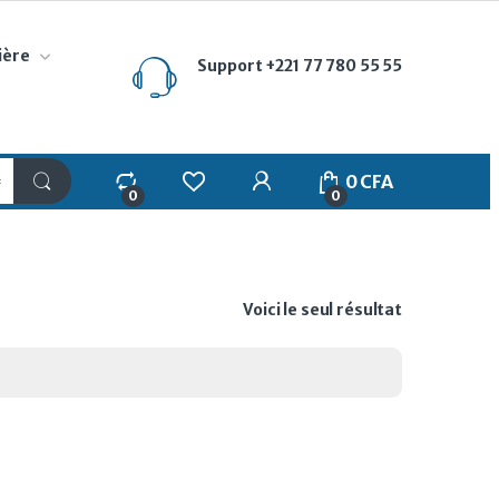
ière
Support
+221 77 780 55 55
My Account
0
CFA
0
0
Voici le seul résultat