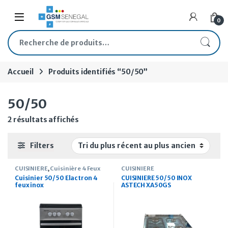
Skip to navigation
Skip to content
Open
0
Recherche pour :
Accueil
Produits identifiés “50/50”
50/50
Trié du plus récent au plus ancien
2 résultats affichés
Filters
CUISINIERE
,
Cuisinière 4 Feux
CUISINIERE
Cuisinier 50/50 Elactron 4
CUISINIERE 50/50 INOX
feux inox
ASTECH XA50GS