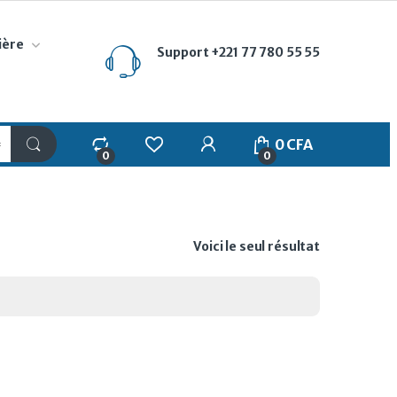
ière
Support
+221 77 780 55 55
My Account
0
CFA
0
0
Voici le seul résultat