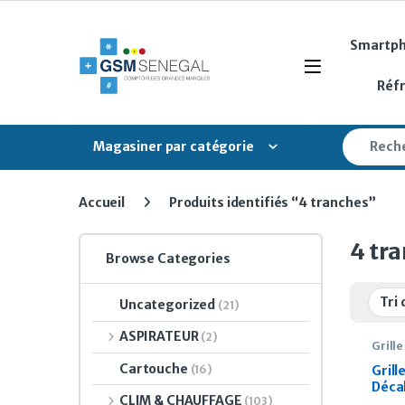
Skip to navigation
Skip to content
Smartp
Open
Réf
Search fo
Magasiner par catégorie
Accueil
Produits identifiés “4 tranches”
4 tr
Browse Categories
Uncategorized
(21)
ASPIRATEUR
(2)
Grille
Cartouche
(16)
Grill
Déca
CLIM & CHAUFFAGE
(103)