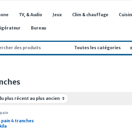
hone
TV, & Audio
Jeux
Clim & chauffage
Cuisin
rigérateur
Bureau
r:
anches
 pain
e pain 4 tranches
kila