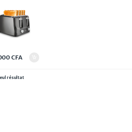
.000
CFA
seul résultat