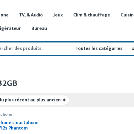
hone
TV, & Audio
Jeux
Clim & chauffage
Cuisin
rigérateur
Bureau
r:
32GB
tphone
phone smartphone
 Y12s Phantom
k, 3GB, 32GB