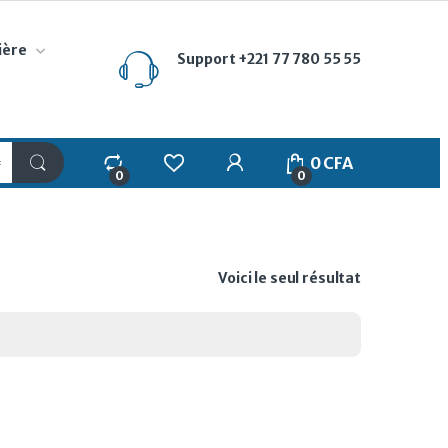
ière
Support
+221 77 780 55 55
My Account
0
CFA
0
0
Voici le seul résultat