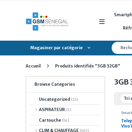
Skip to navigation
Skip to content
Smartp
Open
Réf
Search fo
Magasiner par catégorie
Accueil
Produits identifiés “3GB 32GB”
3GB 
Browse Categories
Uncategorized
(21)
ASPIRATEUR
(2)
Smar
Cartouche
(16)
Tele
Vivo
CLIM & CHAUFFAGE
(103)
Blac