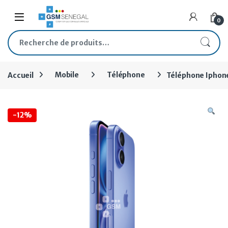
Skip to navigation
Skip to content
Open
0
Recherche pour :
Accueil
Mobile
Téléphone
Téléphone Iphon
-
12%