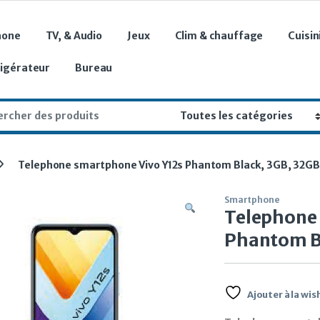
hone
TV, & Audio
Jeux
Clim & chauffage
Cuisin
rigérateur
Bureau
r:
Telephone smartphone Vivo Y12s Phantom Black, 3GB, 32GB
Smartphone
Telephone
Phantom B
Ajouter à la wish