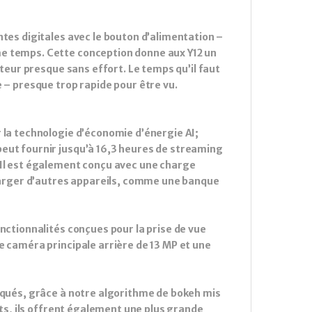
ntes digitales avec le bouton d’alimentation –
me temps. Cette conception donne aux Y12 un
ateur presque sans effort. Le temps qu’il faut
e – presque trop rapide pour être vu.
 la technologie d’économie d’énergie AI;
eut fournir jusqu’à 16,3 heures de streaming
 Il est également conçu avec une charge
charger d’autres appareils, comme une banque
nctionnalités conçues pour la prise de vue
e caméra principale arrière de 13 MP et une
tiqués, grâce à notre algorithme de bokeh mis
nts, ils offrent également une plus grande