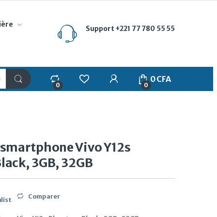
ière
Support
+221 77 780 55 55
My Account
0
CFA
0
0
 smartphone Vivo Y12s
lack, 3GB, 32GB
Comparer
list