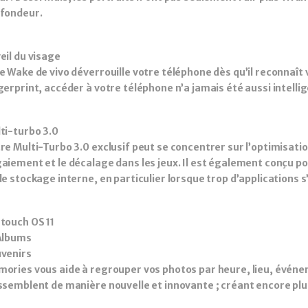
fondeur.
eil du visage
e Wake de vivo déverrouille votre téléphone dès qu’il reconnaît v
gerprint, accéder à votre téléphone n’a jamais été aussi intellige
ti-turbo 3.0
re Multi-Turbo 3.0 exclusif peut se concentrer sur l’optimisati
aiement et le décalage dans les jeux. Il est également conçu po
de stockage interne, en particulier lorsque trop d’applications
touch OS 11
Albums
venirs
ories vous aide à regrouper vos photos par heure, lieu, événe
ssemblent de manière nouvelle et innovante ; créant encore pl