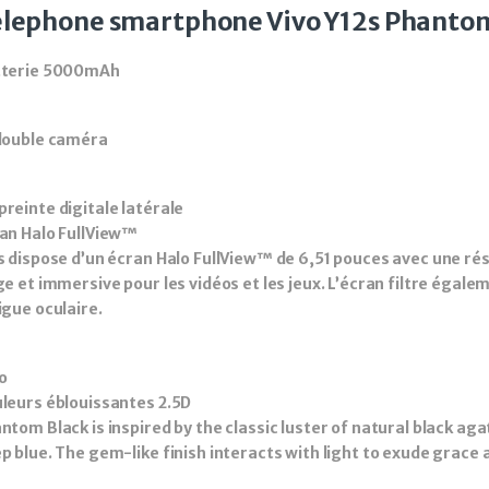
lephone smartphone Vivo Y12s Phantom
tterie 5000mAh
double caméra
reinte digitale latérale
an Halo FullView™
s dispose d’un écran Halo FullView™ de 6,51 pouces avec une ré
ge et immersive pour les vidéos et les jeux. L’écran filtre égale
igue oculaire.
o
leurs éblouissantes 2.5D
ntom Black is inspired by the classic luster of natural black aga
p blue. The gem-like finish interacts with light to exude grace 