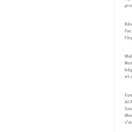
pro
Rév
Fac
Fin
Mul
Not
bég
et 
Fun
AI 
Sou
Mem
s’a