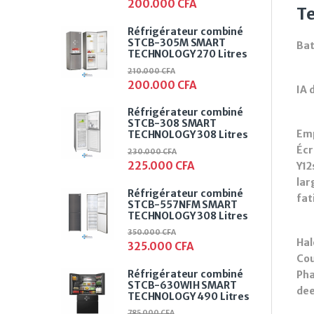
200.000
CFA
Te
Réfrigérateur combiné
STCB-305M SMART
Ba
TECHNOLOGY 270 Litres
210.000
CFA
200.000
CFA
IA 
Réfrigérateur combiné
STCB-308 SMART
Emp
TECHNOLOGY 308 Litres
Écr
230.000
CFA
225.000
CFA
Y12
lar
Réfrigérateur combiné
fat
STCB-557NFM SMART
TECHNOLOGY 308 Litres
350.000
CFA
Hal
325.000
CFA
Cou
Réfrigérateur combiné
Pha
STCB-630WIH SMART
dee
TECHNOLOGY 490 Litres
785.000
CFA