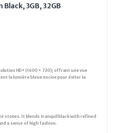
 Black, 3GB, 32GB
solution HD+ (1600 × 720); offrant une vue
ment la lumière bleue nocive pour éviter la
te stones. It blends tranquil black with refined
and a sense of high fashion.