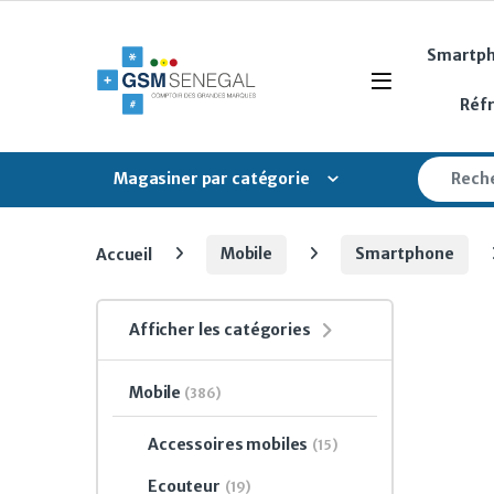
Skip to navigation
Skip to content
Smartp
Open
Réf
Search fo
Magasiner par catégorie
Accueil
Mobile
Smartphone
Afficher les catégories
Mobile
(386)
Accessoires mobiles
(15)
Ecouteur
(19)