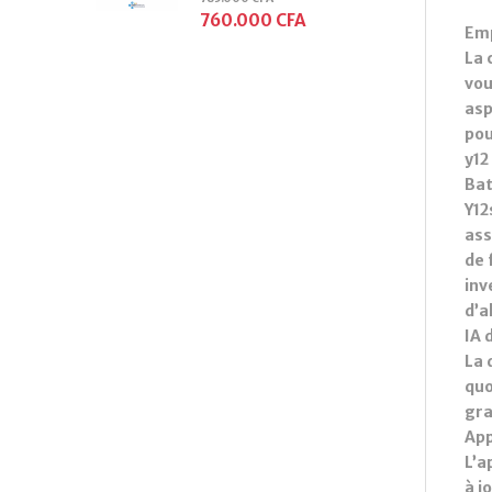
760.000
CFA
Emp
La 
vou
asp
pou
y12
Ba
Y12
ass
de 
inv
d’a
IA 
La 
quo
gra
App
L’a
à j