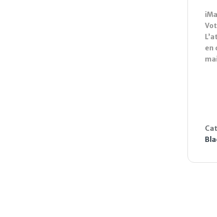
iM
Vot
L’a
en 
mai
Cat
Bla