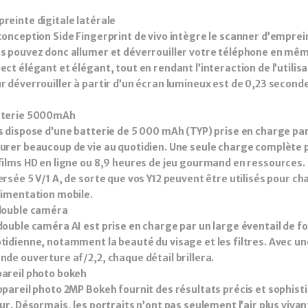
reinte digitale latérale
conception Side Fingerprint de vivo intègre le scanner d’emprei
s pouvez donc allumer et déverrouiller votre téléphone en mê
ect élégant et élégant, tout en rendant l’interaction de l’utilis
r déverrouiller à partir d’un écran lumineux est de 0,23 second
tterie 5000mAh
s dispose d’une batterie de 5 000 mAh (TYP) prise en charge par
urer beaucoup de vie au quotidien. Une seule charge complète p
films HD en ligne ou 8,9 heures de jeu gourmand en ressources.
ersée 5 V/1 A, de sorte que vos Y12 peuvent être utilisés pour 
limentation mobile.
double caméra
double caméra AI est prise en charge par un large éventail de fo
tidienne, notamment la beauté du visage et les filtres. Avec un
nde ouverture af/2,2, chaque détail brillera.
areil photo bokeh
ppareil photo 2MP Bokeh fournit des résultats précis et sophis
our. Désormais, les portraits n’ont pas seulement l’air plus viva