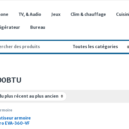
hone
TV, & Audio
Jeux
Clim & chauffage
Cuisin
rigérateur
Bureau
r:
00BTU
Armoire
atiseur armoire
ro EVA-360-VF
0BTU ON/OFF