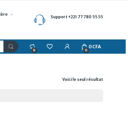
ière
Support
+221 77 780 55 55
My Account
0
CFA
0
0
Voici le seul résultat