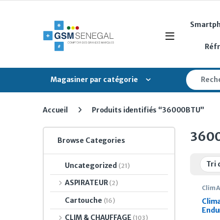
Skip to navigation
Skip to content
Smartp
Open
Réf
Search fo
Magasiner par catégorie
Accueil
Produits identifiés “36000BTU”
360
Browse Categories
Uncategorized
(21)
ASPIRATEUR
(2)
Clim 
Cartouche
(16)
Clim
Endu
CLIM & CHAUFFAGE
(103)
3600