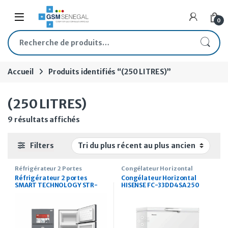
Skip to navigation
Skip to content
Open
0
Recherche pour :
Accueil
Produits identifiés “(250 LITRES)”
(250 LITRES)
Trié du plus récent au plus ancien
9 résultats affichés
Filters
Réfrigérateur 2 Portes
Congélateur Horizontal
Réfrigérateur 2 portes
Congélateur Horizontal
SMART TECHNOLOGY STR-
HISENSE FC-33DD4SA 250
345M 250 Litres
Litres